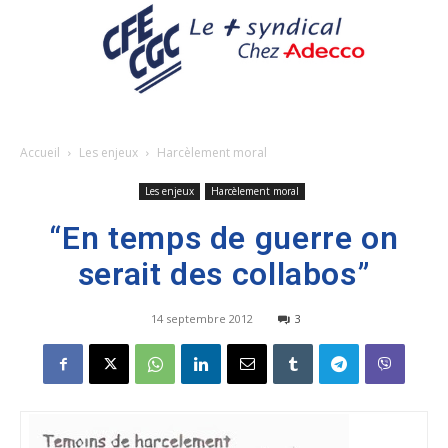
Accueil
Les enjeux
Harcèlement moral
Les enjeux
Harcèlement moral
“En temps de guerre on
serait des collabos”
14 septembre 2012
3