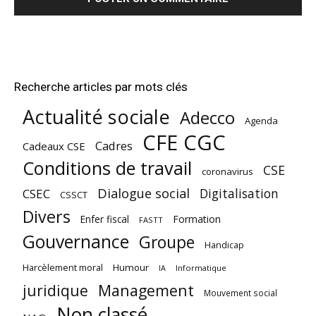
Recherche articles par mots clés
Actualité sociale
Adecco
Agenda
CFE CGC
Cadres
Cadeaux CSE
Conditions de travail
CSE
coronavirus
Dialogue social
Digitalisation
CSEC
CSSCT
Divers
Enfer fiscal
Formation
FASTT
Gouvernance
Groupe
Handicap
Harcèlement moral
Humour
Informatique
IA
juridique
Management
Mouvement social
Non classé