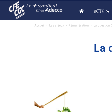
ACTU
Accueil
Les enjeux
Rémunération
La question (
La 