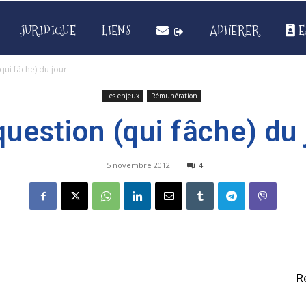
JURIDIQUE
LIENS
ADHERER
E
qui fâche) du jour
Les enjeux
Rémunération
question (qui fâche) du 
5 novembre 2012
4
R