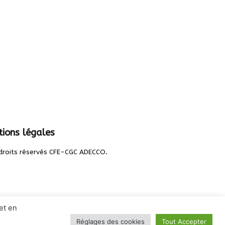
ions légales
.
droits réservés CFE-CGC ADECCO
et en
Réglages des cookies
Tout Accepter