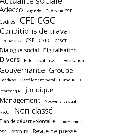
Actualité sociale
Adecco
Cadeaux CSE
Agenda
CFE CGC
Cadres
Conditions de travail
CSE
CSEC
coronavirus
CSSCT
Dialogue social
Digitalisation
Divers
Enfer fiscal
Formation
FASTT
Gouvernance
Groupe
Harcèlement moral
Humour
Handicap
IA
juridique
Informatique
Management
Mouvement social
Non classé
NAO
Plan de départ volontaire
Prud'Hommes
Revue de presse
retraite
PSE