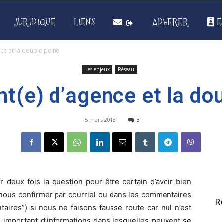
JURIDIQUE
LIENS
ADHERER
E
nce et la double peine
Les enjeux
Réseau
nt(e) d’agence et la do
5 mars 2013
3
er deux fois la question pour être certain d’avoir bien
e nous confirmer par courriel ou dans les commentaires
R
taires”) si nous ne faisons fausse route car nul n’est
me important d’informations dans lesquelles peuvent se