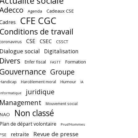
Actualité sociale
Adecco
Cadeaux CSE
Agenda
CFE CGC
Cadres
Conditions de travail
CSE
CSEC
coronavirus
CSSCT
Dialogue social
Digitalisation
Divers
Enfer fiscal
Formation
FASTT
Gouvernance
Groupe
Harcèlement moral
Humour
Handicap
IA
juridique
Informatique
Management
Mouvement social
Non classé
NAO
Plan de départ volontaire
Prud'Hommes
Revue de presse
retraite
PSE