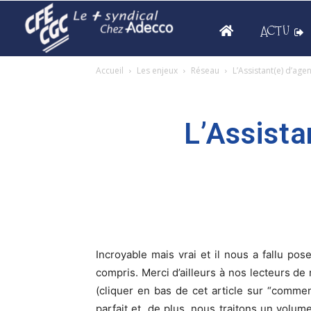
ACTU
Accueil
Les enjeux
Réseau
L’Assistant(e) d’age
L’Assista
Incroyable mais vrai et il nous a fallu pos
compris. Merci d’ailleurs à nos lecteurs d
(cliquer en bas de cet article sur “commen
parfait et, de plus, nous traitons un volu