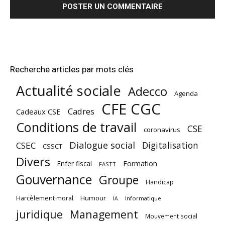
Recherche articles par mots clés
Actualité sociale
Adecco
Agenda
CFE CGC
Cadres
Cadeaux CSE
Conditions de travail
CSE
coronavirus
Dialogue social
Digitalisation
CSEC
CSSCT
Divers
Enfer fiscal
Formation
FASTT
Gouvernance
Groupe
Handicap
Harcèlement moral
Humour
Informatique
IA
juridique
Management
Mouvement social