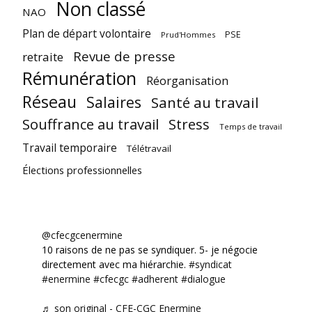
Non classé
NAO
Plan de départ volontaire
PSE
Prud'Hommes
Revue de presse
retraite
Rémunération
Réorganisation
Réseau
Salaires
Santé au travail
Souffrance au travail
Stress
Temps de travail
Travail temporaire
Télétravail
Élections professionnelles
@cfecgcenermine
10 raisons de ne pas se syndiquer. 5- je négocie
directement avec ma hiérarchie.
#syndicat
#enermine
#cfecgc
#adherent
#dialogue
♬ son original - CFE-CGC Enermine