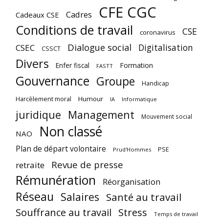
CFE CGC
Cadres
Cadeaux CSE
Conditions de travail
CSE
coronavirus
Dialogue social
Digitalisation
CSEC
CSSCT
Divers
Enfer fiscal
Formation
FASTT
Gouvernance
Groupe
Handicap
Harcèlement moral
Humour
Informatique
IA
juridique
Management
Mouvement social
Non classé
NAO
Plan de départ volontaire
PSE
Prud'Hommes
Revue de presse
retraite
Rémunération
Réorganisation
Réseau
Salaires
Santé au travail
Souffrance au travail
Stress
Temps de travail