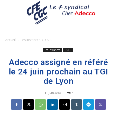
Accueil
Les instances
CSEC
Les instances
CSEC
Adecco assigné en référé
le 24 juin prochain au TGI
de Lyon
11 juin 2013
4