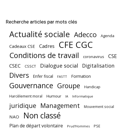
Recherche articles par mots clés
Actualité sociale
Adecco
Agenda
CFE CGC
Cadres
Cadeaux CSE
Conditions de travail
CSE
coronavirus
Dialogue social
Digitalisation
CSEC
CSSCT
Divers
Enfer fiscal
Formation
FASTT
Gouvernance
Groupe
Handicap
Harcèlement moral
Humour
Informatique
IA
juridique
Management
Mouvement social
Non classé
NAO
Plan de départ volontaire
PSE
Prud'Hommes