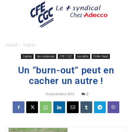
Accueil
Cadres
Cadres
Les instances
CFE CGC
Les défis
Enfer fiscal
Un “burn-out” peut en
cacher un autre !
15 novembre 2013
2