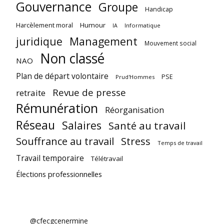
Gouvernance
Groupe
Handicap
Harcèlement moral
Humour
Informatique
IA
juridique
Management
Mouvement social
Non classé
NAO
Plan de départ volontaire
PSE
Prud'Hommes
Revue de presse
retraite
Rémunération
Réorganisation
Réseau
Salaires
Santé au travail
Souffrance au travail
Stress
Temps de travail
Travail temporaire
Télétravail
Élections professionnelles
@cfecgcenermine