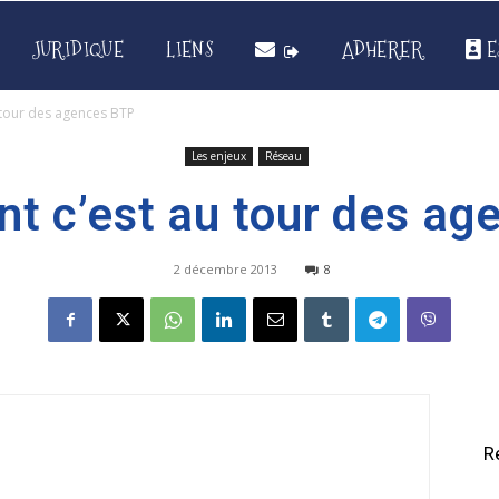
JURIDIQUE
LIENS
ADHERER
E
 tour des agences BTP
Les enjeux
Réseau
t c’est au tour des a
2 décembre 2013
8
R