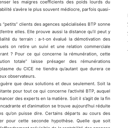
ser les maigres coefficients des poids lourds du
abilité s’avère le plus souvent médiocre, parfois quasi-
s “petits” clients des agences spécialisées BTP sonne
d’entre elles. Elle prouve aussi la distance qu’il peut y
éalité du terrain : a-t-on évalué la démotivation des
els on retire un suivi et une relation commerciale
ant ? Pour ce qui concerne la rémunération, cette
ution totale” laisse présager des rémunérations
aplasme du CICE ne tiendra qu’autant que durera ce
eux observateurs.
 guère que deux solutions et deux seulement. Soit la
étante pour tout ce qui concerne l’activité BTP, auquel
ancer des experts en la matière. Soit il s’agit de la fin
cadrante et d’animation se trouve aujourd’hui réduite
ins qu’on puisse dire. Certains départs au cours des
her pour cette seconde hypothèse. Quelle que soit