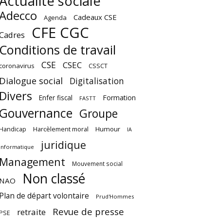
Actualité sociale
Adecco
Cadeaux CSE
Agenda
CFE CGC
Cadres
Conditions de travail
CSE
CSEC
coronavirus
CSSCT
Dialogue social
Digitalisation
Divers
Enfer fiscal
Formation
FASTT
Gouvernance
Groupe
Harcèlement moral
Humour
Handicap
IA
juridique
Informatique
Management
Mouvement social
Non classé
NAO
Plan de départ volontaire
Prud'Hommes
Revue de presse
retraite
PSE