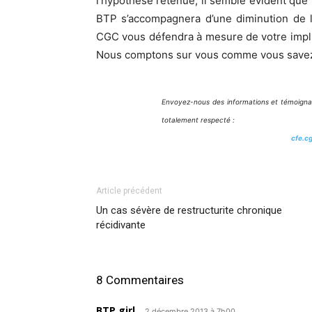
l’hypothèse retenue, il semble évident que 
BTP s’accompagnera d’une diminution de l
CGC vous défendra à mesure de votre impli
Nous comptons sur vous comme vous savez
Envoyez-nous des informations et témoignag
totalement respecté :
cfe.c
Article précédent
Un cas sévère de restructurite chronique
récidivante
8 Commentaires
BTP girl
2 décembre 2013 à 7h00