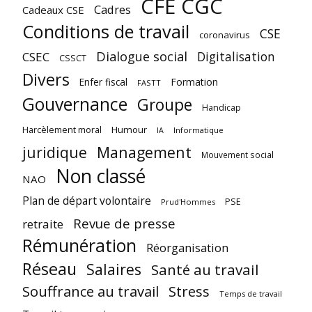
CFE CGC
Cadres
Cadeaux CSE
Conditions de travail
CSE
coronavirus
Dialogue social
Digitalisation
CSEC
CSSCT
Divers
Enfer fiscal
Formation
FASTT
Gouvernance
Groupe
Handicap
Harcèlement moral
Humour
Informatique
IA
juridique
Management
Mouvement social
Non classé
NAO
Plan de départ volontaire
PSE
Prud'Hommes
Revue de presse
retraite
Rémunération
Réorganisation
Réseau
Salaires
Santé au travail
Souffrance au travail
Stress
Temps de travail