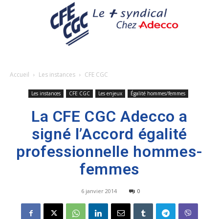
Accueil
Les instances
CFE CGC
Les instances
CFE CGC
Les enjeux
Égalité hommes/femmes
La CFE CGC Adecco a
signé l’Accord égalité
professionnelle hommes-
femmes
6 janvier 2014
0