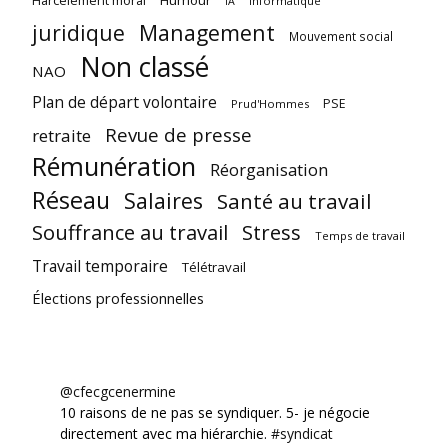
Informatique
IA
juridique
Management
Mouvement social
Non classé
NAO
Plan de départ volontaire
PSE
Prud'Hommes
Revue de presse
retraite
Rémunération
Réorganisation
Réseau
Salaires
Santé au travail
Souffrance au travail
Stress
Temps de travail
Travail temporaire
Télétravail
Élections professionnelles
@cfecgcenermine
10 raisons de ne pas se syndiquer. 5- je négocie
directement avec ma hiérarchie.
#syndicat