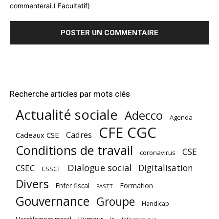
commenterai.( Facultatif)
Recherche articles par mots clés
Actualité sociale
Adecco
Agenda
CFE CGC
Cadres
Cadeaux CSE
Conditions de travail
CSE
coronavirus
Dialogue social
Digitalisation
CSEC
CSSCT
Divers
Enfer fiscal
Formation
FASTT
Gouvernance
Groupe
Handicap
Harcèlement moral
Humour