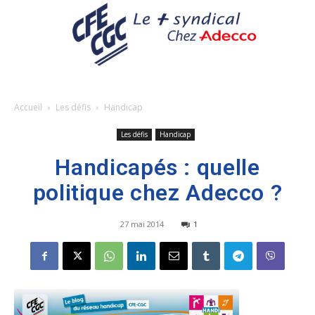
Accueil
Les défis
Handicap
Les défis
Handicap
Handicapés : quelle
politique chez Adecco ?
27 mai 2014
1