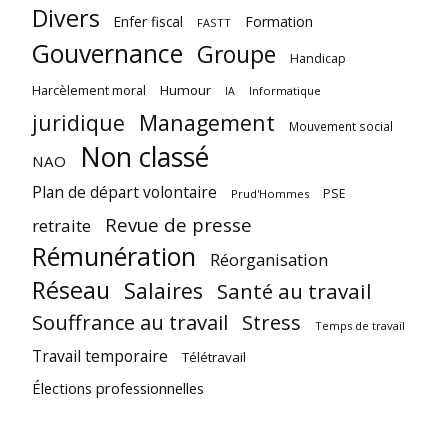
Divers
Enfer fiscal
Formation
FASTT
Gouvernance
Groupe
Handicap
Harcèlement moral
Humour
Informatique
IA
juridique
Management
Mouvement social
Non classé
NAO
Plan de départ volontaire
PSE
Prud'Hommes
Revue de presse
retraite
Rémunération
Réorganisation
Réseau
Salaires
Santé au travail
Souffrance au travail
Stress
Temps de travail
Travail temporaire
Télétravail
Élections professionnelles