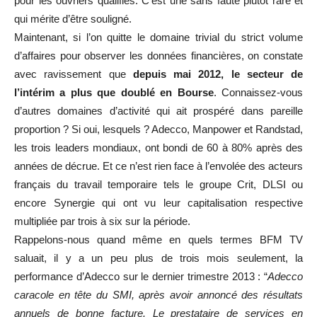
pour les ouvriers qualifiés. C’est une sans faute plutôt rare et
qui mérite d’être souligné.
Maintenant, si l’on quitte le domaine trivial du strict volume
d’affaires pour observer les données financières, on constate
avec ravissement que
depuis mai 2012, le secteur de
l’intérim a plus que doublé en Bourse
. Connaissez-vous
d’autres domaines d’activité qui ait prospéré dans pareille
proportion ? Si oui, lesquels ? Adecco, Manpower et Randstad,
les trois leaders mondiaux, ont bondi de 60 à 80% après des
années de décrue. Et ce n’est rien face à l’envolée des acteurs
français du travail temporaire tels le groupe Crit, DLSI ou
encore Synergie qui ont vu leur capitalisation respective
multipliée par trois à six sur la période.
Rappelons-nous quand même en quels termes BFM TV
saluait, il y a un peu plus de trois mois seulement, la
performance d’Adecco sur le dernier trimestre 2013 : “
Adecco
caracole en tête du SMI, après avoir annoncé des résultats
annuels de bonne facture.
Le prestataire de services en