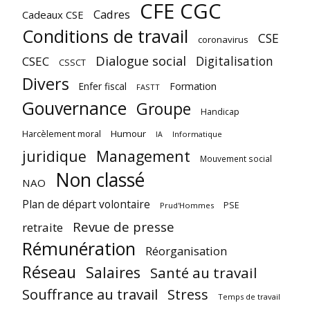
CFE CGC
Cadres
Cadeaux CSE
Conditions de travail
CSE
coronavirus
Dialogue social
Digitalisation
CSEC
CSSCT
Divers
Enfer fiscal
Formation
FASTT
Gouvernance
Groupe
Handicap
Harcèlement moral
Humour
Informatique
IA
juridique
Management
Mouvement social
Non classé
NAO
Plan de départ volontaire
PSE
Prud'Hommes
Revue de presse
retraite
Rémunération
Réorganisation
Réseau
Salaires
Santé au travail
Souffrance au travail
Stress
Temps de travail