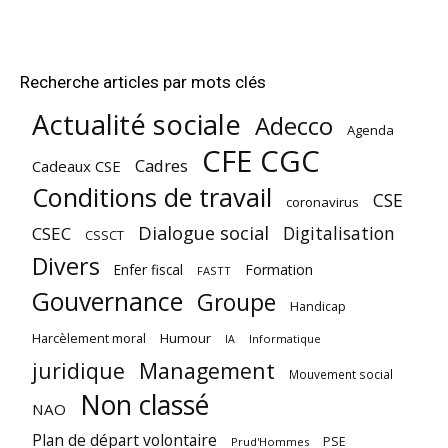
Recherche articles par mots clés
Actualité sociale
Adecco
Agenda
CFE CGC
Cadres
Cadeaux CSE
Conditions de travail
CSE
coronavirus
Dialogue social
Digitalisation
CSEC
CSSCT
Divers
Enfer fiscal
Formation
FASTT
Gouvernance
Groupe
Handicap
Harcèlement moral
Humour
Informatique
IA
juridique
Management
Mouvement social
Non classé
NAO
Plan de départ volontaire
PSE
Prud'Hommes