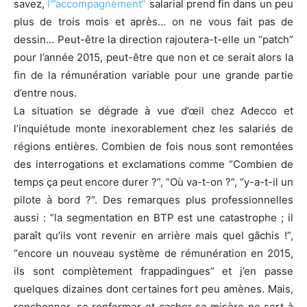
savez,
l'”accompagnement”
salarial prend fin dans un peu
plus de trois mois et après… on ne vous fait pas de
dessin… Peut-être la direction rajoutera-t-elle un “patch”
pour l’année 2015, peut-être que non et ce serait alors la
fin de la rémunération variable pour une grande partie
d’entre nous.
La situation se dégrade à vue d’œil chez Adecco et
l’inquiétude monte inexorablement chez les salariés de
régions entières. Combien de fois nous sont remontées
des interrogations et exclamations comme “Combien de
temps ça peut encore durer ?”, “Où va-t-on ?”, “y-a-t-il un
pilote à bord ?”. Des remarques plus professionnelles
aussi : “la segmentation en BTP est une catastrophe ; il
paraît qu’ils vont revenir en arrière mais quel gâchis !”,
“encore un nouveau système de rémunération en 2015,
ils sont complètement frappadingues” et j’en passe
quelques dizaines dont certaines fort peu amènes. Mais,
ronchonner, se renfermer et cacher sa misère ne sert à