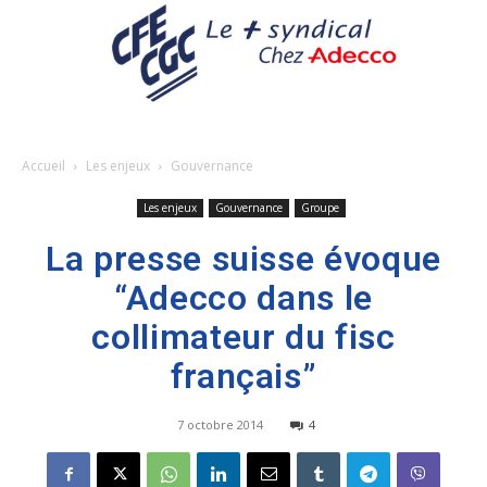
Accueil
Les enjeux
Gouvernance
Les enjeux
Gouvernance
Groupe
La presse suisse évoque
“Adecco dans le
collimateur du fisc
français”
7 octobre 2014
4