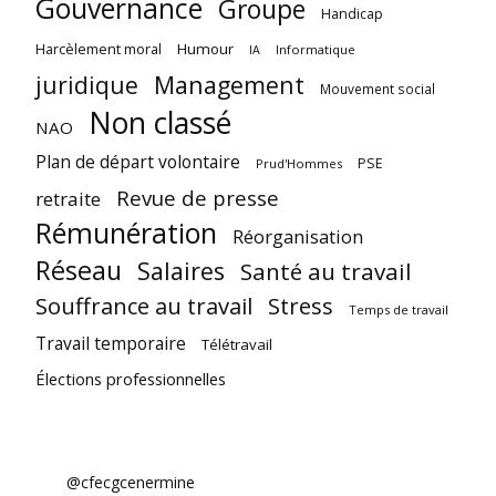
Gouvernance
Groupe
Handicap
Harcèlement moral
Humour
Informatique
IA
juridique
Management
Mouvement social
Non classé
NAO
Plan de départ volontaire
PSE
Prud'Hommes
Revue de presse
retraite
Rémunération
Réorganisation
Réseau
Salaires
Santé au travail
Souffrance au travail
Stress
Temps de travail
Travail temporaire
Télétravail
Élections professionnelles
@cfecgcenermine