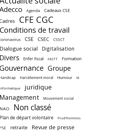
Actualité sociale
Adecco
Cadeaux CSE
Agenda
CFE CGC
Cadres
Conditions de travail
CSE
CSEC
coronavirus
CSSCT
Dialogue social
Digitalisation
Divers
Enfer fiscal
Formation
FASTT
Gouvernance
Groupe
Harcèlement moral
Humour
Handicap
IA
juridique
Informatique
Management
Mouvement social
Non classé
NAO
Plan de départ volontaire
Prud'Hommes
Revue de presse
retraite
PSE