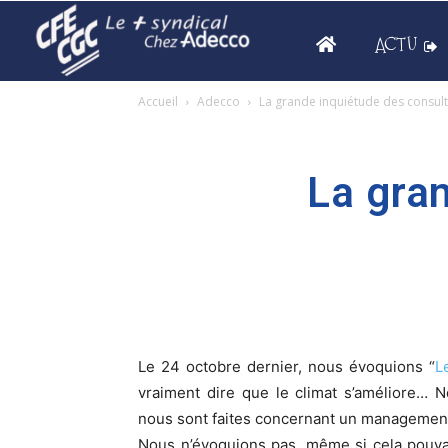
ACTU
Accueil
Adecco
La grande inquiétude des consul
La gra
Le 24 octobre dernier, nous évoquions “
L
vraiment dire que le climat s’améliore…
nous sont faites concernant un management j
Nous n’évoquions pas, même si cela pouvai