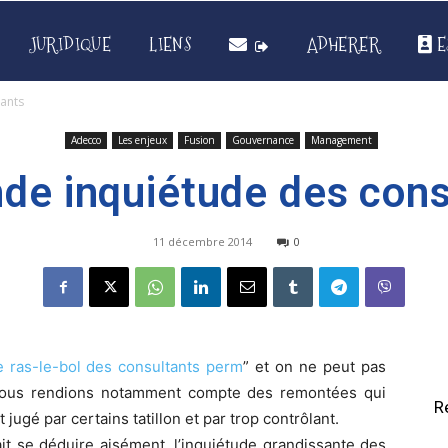
JURIDIQUE
LIENS
ADHERER
E
tants
Adecco
Les enjeux
Fusion
Gouvernance
Management
nde inquiétude des cons
11 décembre 2014
0
e ras-le-bol des consultants perm
” et on ne peut pas
 Nous rendions notamment compte des remontées qui
R
ugé par certains tatillon et par trop contrôlant.
t se déduire aisément, l’inquiétude grandissante des