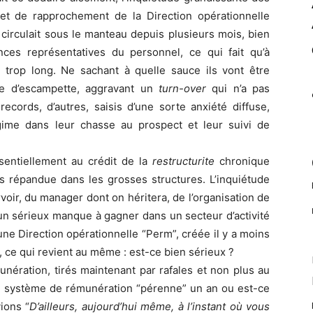
jet de rapprochement de la Direction opérationnelle
n circulait sous le manteau depuis plusieurs mois, bien
ces représentatives du personnel, ce qui fait qu’à
trop long. Ne sachant à quelle sauce ils vont être
e d’escampette, aggravant un
turn-over
qui n’a pas
ecords, d’autres, saisis d’une sorte anxiété diffuse,
ime dans leur chasse au prospect et leur suivi de
sentiellement au crédit de la
restructurite
chronique
ès répandue dans les grosses structures. L’inquiétude
urvoir, du manager dont on héritera, de l’organisation de
 un sérieux manque à gagner dans un secteur d’activité
une Direction opérationnelle “Perm”, créée il y a moins
, ce qui revient au même : est-ce bien sérieux ?
nération, tirés maintenant par rafales et non plus au
n système de rémunération “pérenne” un an ou est-ce
ions “
D’ailleurs, aujourd’hui même, à l’instant où vous