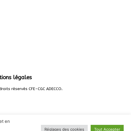
ions légales
.
droits réservés CFE-CGC ADECCO
et en
Réglages des cookies
Tout Accepter