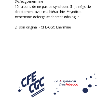
@cfecgcenermine
10 raisons de ne pas se syndiquer. 5- je négocie
directement avec ma hiérarchie.
#syndicat
#enermine
#cfecgc
#adherent
#dialogue
♬ son original - CFE-CGC Enermine