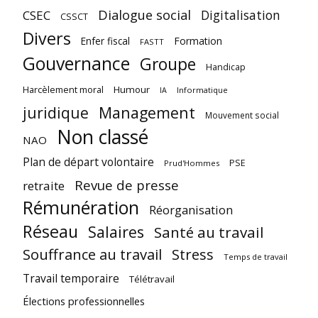
Dialogue social
Digitalisation
CSEC
CSSCT
Divers
Enfer fiscal
Formation
FASTT
Gouvernance
Groupe
Handicap
Harcèlement moral
Humour
Informatique
IA
juridique
Management
Mouvement social
Non classé
NAO
Plan de départ volontaire
PSE
Prud'Hommes
Revue de presse
retraite
Rémunération
Réorganisation
Réseau
Salaires
Santé au travail
Souffrance au travail
Stress
Temps de travail
Travail temporaire
Télétravail
Élections professionnelles