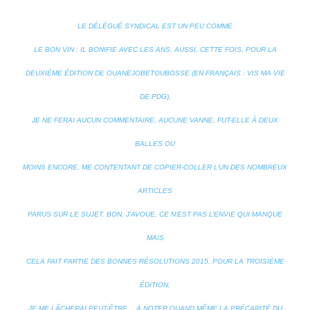
LE DÉLÉGUÉ SYNDICAL EST UN PEU COMME
LE BON VIN : IL BONIFIE AVEC LES ANS. AUSSI, CETTE FOIS, POUR LA
DEUXIÈME ÉDITION DE OUANEJOBETOUBOSSE (EN FRANÇAIS : VIS MA VIE
DE PDG),
JE NE FERAI AUCUN COMMENTAIRE, AUCUNE VANNE, FUT-ELLE À DEUX
BALLES OU
MOINS ENCORE, ME CONTENTANT DE COPIER-COLLER L’UN DES NOMBREUX
ARTICLES
PARUS SUR LE SUJET. BON, J’AVOUE, CE N’EST PAS L’ENVIE QUI MANQUE
MAIS
CELA FAIT PARTIE DES BONNES RÉSOLUTIONS 2015. POUR LA TROISIÈME
ÉDITION,
JE ME LÂCHERAI PEUT-ÊTRE… A NOTER QUAND MÊME LA PRÉCARITÉ DU