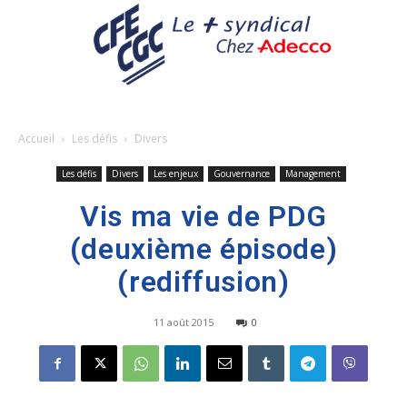
Accueil
Les défis
Divers
Les défis
Divers
Les enjeux
Gouvernance
Management
Vis ma vie de PDG
(deuxième épisode)
(rediffusion)
11 août 2015
0