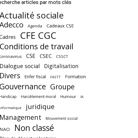
echerche articles par mots clés
Actualité sociale
Adecco
Cadeaux CSE
Agenda
CFE CGC
Cadres
Conditions de travail
CSE
CSEC
coronavirus
CSSCT
Dialogue social
Digitalisation
Divers
Enfer fiscal
Formation
FASTT
Gouvernance
Groupe
Harcèlement moral
Humour
Handicap
IA
juridique
Informatique
Management
Mouvement social
Non classé
NAO