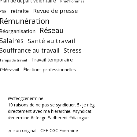
Plan de départ volontaire
Prud'Hommes
Revue de presse
retraite
PSE
Rémunération
Réseau
Réorganisation
Salaires
Santé au travail
Souffrance au travail
Stress
Travail temporaire
Temps de travail
Élections professionnelles
Télétravail
@cfecgcenermine
10 raisons de ne pas se syndiquer. 5- je négocie
directement avec ma hiérarchie.
#syndicat
#enermine
#cfecgc
#adherent
#dialogue
♬ son original - CFE-CGC Enermine