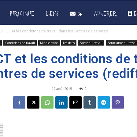
JURIDIQUE
LIENS
ADHERER
E
CHSCT et les conditions de travail dans les Centres de services...
Conditions de travail
Middle office
Les défis
Santé au travail
Souffrance au travai
 et les conditions de 
ntres de services (redif
17 août 2015
2