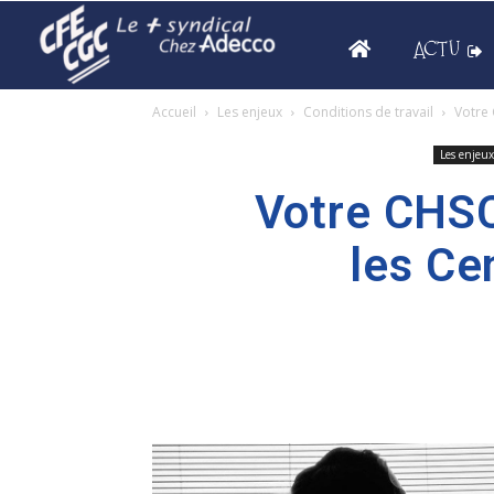
ACTU
Accueil
Les enjeux
Conditions de travail
Votre 
Les enjeux
Votre CHSCT
les Ce