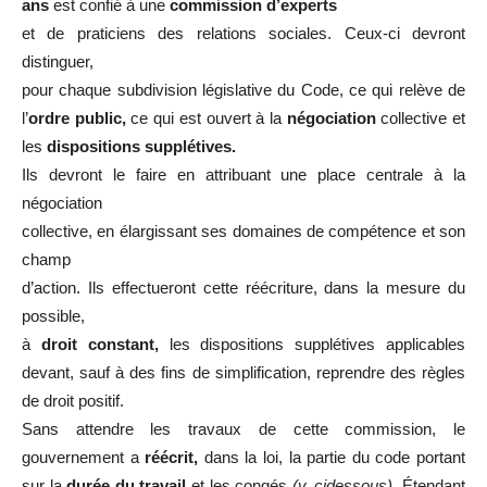
ans
est confié à une
commission d’experts
et de praticiens des relations sociales. Ceux-ci devront
distinguer,
pour chaque subdivision législative du Code, ce qui relève de
l’
ordre public,
ce qui est ouvert à la
négociation
collective et
les
dispositions supplétives.
Ils devront le faire en attribuant une place centrale à la
négociation
collective, en élargissant ses domaines de compétence et son
champ
d’action. Ils effectueront cette réécriture, dans la mesure du
possible,
à
droit constant,
les dispositions supplétives applicables
devant, sauf à des fins de simplification, reprendre des règles
de droit positif.
Sans attendre les travaux de cette commission, le
gouvernement a
réécrit,
dans la loi, la partie du code portant
sur la
durée du travail
et les congés
(v. ci­dessous).
Étendant