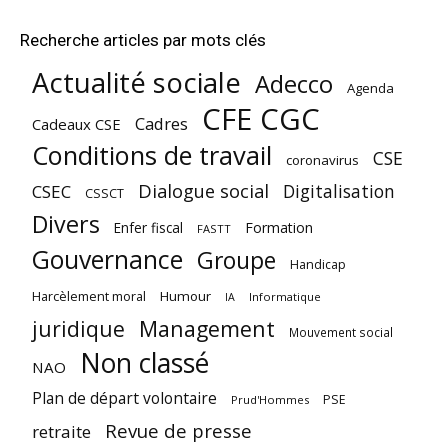
Recherche articles par mots clés
Actualité sociale
Adecco
Agenda
CFE CGC
Cadres
Cadeaux CSE
Conditions de travail
CSE
coronavirus
Dialogue social
Digitalisation
CSEC
CSSCT
Divers
Enfer fiscal
Formation
FASTT
Gouvernance
Groupe
Handicap
Harcèlement moral
Humour
Informatique
IA
juridique
Management
Mouvement social
Non classé
NAO
Plan de départ volontaire
PSE
Prud'Hommes
Revue de presse
retraite