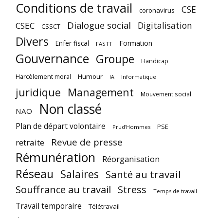
Conditions de travail
CSE
coronavirus
Dialogue social
Digitalisation
CSEC
CSSCT
Divers
Enfer fiscal
Formation
FASTT
Gouvernance
Groupe
Handicap
Harcèlement moral
Humour
Informatique
IA
juridique
Management
Mouvement social
Non classé
NAO
Plan de départ volontaire
PSE
Prud'Hommes
Revue de presse
retraite
Rémunération
Réorganisation
Réseau
Salaires
Santé au travail
Souffrance au travail
Stress
Temps de travail
Travail temporaire
Télétravail