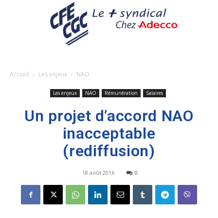
Accueil
Les enjeux
NAO
Les enjeux
NAO
Rémunération
Salaires
Un projet d’accord NAO
inacceptable
(rediffusion)
18 août 2016
0