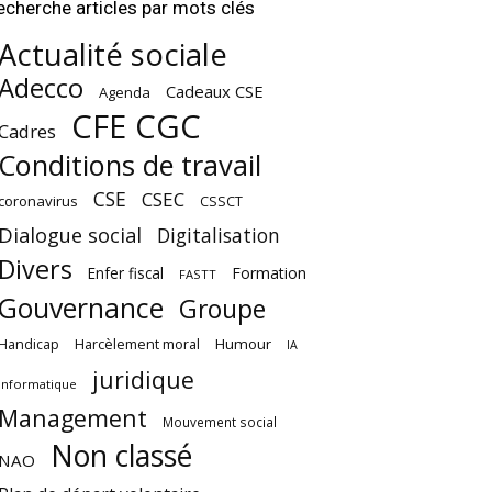
echerche articles par mots clés
Actualité sociale
Adecco
Cadeaux CSE
Agenda
CFE CGC
Cadres
Conditions de travail
CSE
CSEC
coronavirus
CSSCT
Dialogue social
Digitalisation
Divers
Enfer fiscal
Formation
FASTT
Gouvernance
Groupe
Harcèlement moral
Humour
Handicap
IA
juridique
Informatique
Management
Mouvement social
Non classé
NAO