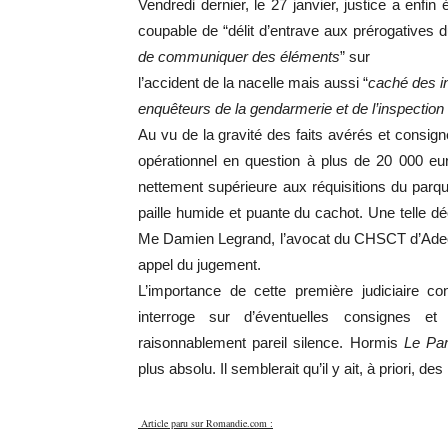
Vendredi dernier, le 27 janvier, justice a enfi
coupable de “délit d’entrave aux prérogative
de communiquer des éléments
” sur
l’accident de la nacelle mais aussi “
caché des i
enquêteurs de la gendarmerie et de l’inspection 
Au vu de la gravité des faits avérés et consign
opérationnel en question à plus de 20 000 eu
nettement supérieure aux réquisitions du parque
paille humide et puante du cachot. Une telle dé
Me Damien Legrand, l’avocat du CHSCT d’Adecc
app
el du jugement.
L’importance de cette première judiciaire c
interroge sur d’éventuelles consignes et 
raisonnablement pareil silence. Hormis
Le Par
plus absolu. Il semblerait qu’il y ait, à priori,
Article paru sur Romandie.com :