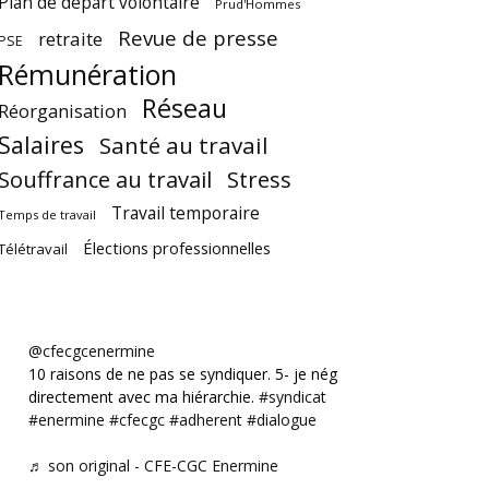
Plan de départ volontaire
Prud'Hommes
Revue de presse
retraite
PSE
Rémunération
Réseau
Réorganisation
Salaires
Santé au travail
Souffrance au travail
Stress
Travail temporaire
Temps de travail
Élections professionnelles
Télétravail
@cfecgcenermine
10 raisons de ne pas se syndiquer. 5- je négocie
directement avec ma hiérarchie.
#syndicat
#enermine
#cfecgc
#adherent
#dialogue
♬ son original - CFE-CGC Enermine