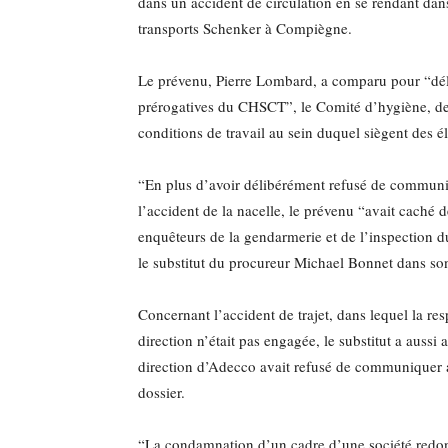
dans un accident de circulation en se rendant dans
transports Schenker à Compiègne.
Le prévenu, Pierre Lombard, a comparu pour “dél
prérogatives du CHSCT”, le Comité d’hygiène, de 
conditions de travail au sein duquel siègent des é
“En plus d’avoir délibérément refusé de communi
l’accident de la nacelle, le prévenu “avait caché 
enquêteurs de la gendarmerie et de l’inspection du
le substitut du procureur Michael Bonnet dans son
Concernant l’accident de trajet, dans lequel la res
direction n’était pas engagée, le substitut a aussi 
direction d’Adecco avait refusé de communique
dossier.
“La condamnation d’un cadre d’une société redo