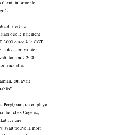
o devait informer le
igné.
bard, s’est vu
 ainsi que le paiement
T, 3000 euros à la CGT
tte décision va bien
 avait demandé 2000
son encontre.
ramian, qui avait
tablis”.
de Perpignan, un employé
hantier chez Cegelec,
llait sur une
é avait trouvé la mort