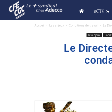
ACTU
Accueil
Les enjeux
Conditions de travail
Le Di
Les enjeux
Condit
Le Direct
cond