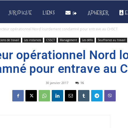
JURIDIQUE
LIENS
ADHERER
E
recteur opérationnel Nord lourdement condamné pour entrave au CHSCT
ions de travail
Les instances
CSSCT
Management
Les défis
Souffrance au travail
eur opérationnel Nord 
amné pour entrave au 
30 janvier 2017
16