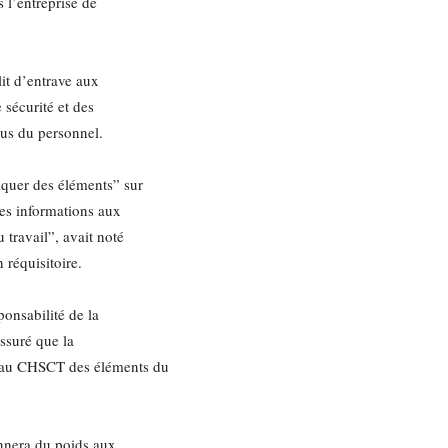
 l’entreprise de
it d’entrave aux
sécurité et des
lus du personnel.
quer des éléments” sur
des informations aux
 travail”, avait noté
 réquisitoire.
ponsabilité de la
assuré que la
r au CHSCT des éléments du
nnera du poids aux