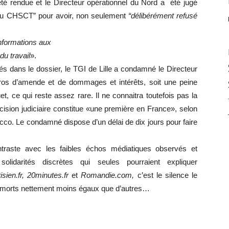
n été rendue et le Directeur opérationnel du Nord a été jugé
s du CHSCT” pour avoir, non seulement
“délibérément refusé
nformations aux
du travail
».
és dans le dossier, le TGI de Lille a condamné le Directeur
ros d’amende et de dommages et intérêts, soit une peine
t, ce qui reste assez rare. Il ne connaitra toutefois pas la
cision judiciaire constitue «une première en France», selon
o. Le condamné dispose d’un délai de dix jours pour faire
ontraste avec les faibles échos médiatiques observés et
solidarités discrètes qui seules pourraient expliquer
isien.fr, 20minutes.fr
et
Romandie.com,
c’est le silence le
 des morts nettement moins égaux que
d’
autres…