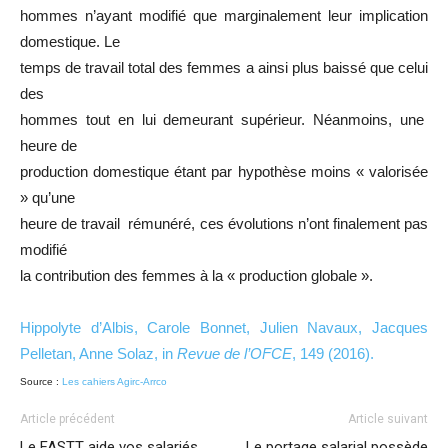
hommes n’ayant modifié que marginalement leur implication
domestique. Le
temps de travail total des femmes a ainsi plus baissé que celui
des
hommes tout en lui demeurant supérieur. Néanmoins, une
heure de
production domestique étant par hypothèse moins « valorisée
» qu’une
heure de travail rémunéré, ces évolutions n’ont finalement pas
modifié
la contribution des femmes à la « production globale ».
Hippolyte d’Albis, Carole Bonnet, Julien Navaux, Jacques
Pelletan, Anne Solaz, in
Revue de l’OFCE
, 149 (2016).
Source :
Les cahiers Agirc-Arrco
Article précédent
Article suivant
Le FASTT aide vos salariés
Le portage salarial possède