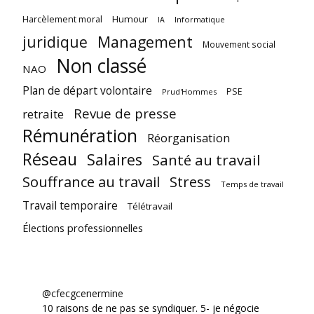
Harcèlement moral
Humour
Informatique
IA
juridique
Management
Mouvement social
Non classé
NAO
Plan de départ volontaire
PSE
Prud'Hommes
Revue de presse
retraite
Rémunération
Réorganisation
Réseau
Salaires
Santé au travail
Souffrance au travail
Stress
Temps de travail
Travail temporaire
Télétravail
Élections professionnelles
@cfecgcenermine
10 raisons de ne pas se syndiquer. 5- je négocie