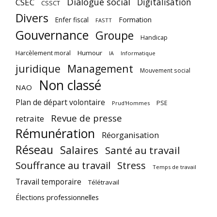
Dialogue social
Digitalisation
CSEC
CSSCT
Divers
Enfer fiscal
Formation
FASTT
Gouvernance
Groupe
Handicap
Harcèlement moral
Humour
Informatique
IA
juridique
Management
Mouvement social
Non classé
NAO
Plan de départ volontaire
PSE
Prud'Hommes
Revue de presse
retraite
Rémunération
Réorganisation
Réseau
Salaires
Santé au travail
Souffrance au travail
Stress
Temps de travail
Travail temporaire
Télétravail
Élections professionnelles