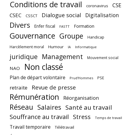
Conditions de travail
CSE
coronavirus
Dialogue social
Digitalisation
CSEC
CSSCT
Divers
Enfer fiscal
Formation
FASTT
Gouvernance
Groupe
Handicap
Harcèlement moral
Humour
Informatique
IA
juridique
Management
Mouvement social
Non classé
NAO
Plan de départ volontaire
PSE
Prud'Hommes
Revue de presse
retraite
Rémunération
Réorganisation
Réseau
Salaires
Santé au travail
Souffrance au travail
Stress
Temps de travail
Travail temporaire
Télétravail