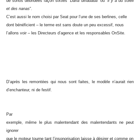
de sonos débridées façon sixties “
Darla dirladada
” ou “
il y a du soleil
et des nanas
“.
C’est aussi le nom choisi par Seat pour l’une de ses berlines, celle
dont bénéficient – le terme est sans doute un peu excessif, nous
l’allons voir – les Directeurs d’agence et les responsables OnSite.
D’après les remontées qui nous sont faites, le modèle n’aurait rien
d’enchanteur, ni de festif.
Par
exemple, même le plus malentendant des malentendants ne peut
ignorer
que le moteur tourne tant l’insonorisation laisse à désirer et comme on