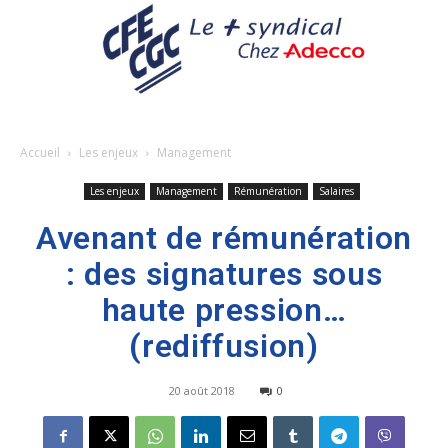
Accueil
Les enjeux
Management
Les enjeux
Management
Rémunération
Salaires
Avenant de rémunération
: des signatures sous
haute pression…
(rediffusion)
20 août 2018
0