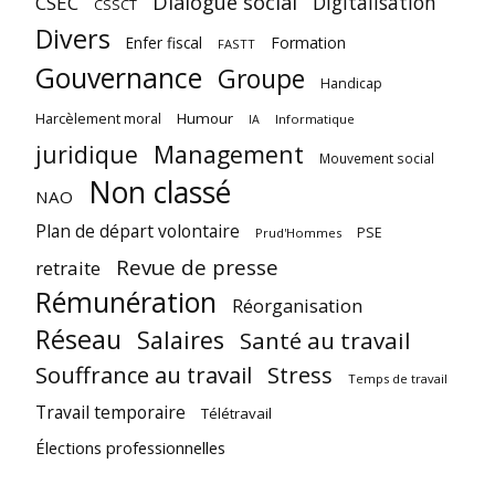
Dialogue social
Digitalisation
CSEC
CSSCT
Divers
Enfer fiscal
Formation
FASTT
Gouvernance
Groupe
Handicap
Harcèlement moral
Humour
Informatique
IA
juridique
Management
Mouvement social
Non classé
NAO
Plan de départ volontaire
PSE
Prud'Hommes
Revue de presse
retraite
Rémunération
Réorganisation
Réseau
Salaires
Santé au travail
Souffrance au travail
Stress
Temps de travail
Travail temporaire
Télétravail
Élections professionnelles