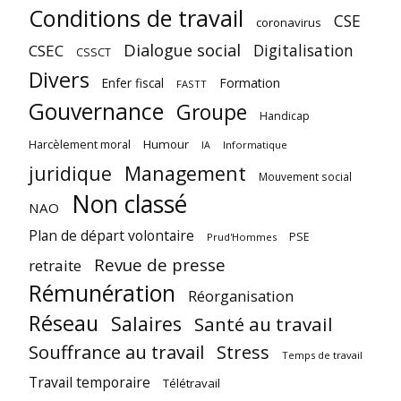
Conditions de travail
CSE
coronavirus
Dialogue social
Digitalisation
CSEC
CSSCT
Divers
Enfer fiscal
Formation
FASTT
Gouvernance
Groupe
Handicap
Harcèlement moral
Humour
Informatique
IA
juridique
Management
Mouvement social
Non classé
NAO
Plan de départ volontaire
PSE
Prud'Hommes
Revue de presse
retraite
Rémunération
Réorganisation
Réseau
Salaires
Santé au travail
Souffrance au travail
Stress
Temps de travail
Travail temporaire
Télétravail