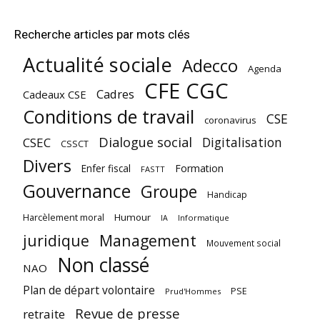
Recherche articles par mots clés
Actualité sociale
Adecco
Agenda
CFE CGC
Cadres
Cadeaux CSE
Conditions de travail
CSE
coronavirus
Dialogue social
Digitalisation
CSEC
CSSCT
Divers
Enfer fiscal
Formation
FASTT
Gouvernance
Groupe
Handicap
Harcèlement moral
Humour
Informatique
IA
juridique
Management
Mouvement social
Non classé
NAO
Plan de départ volontaire
PSE
Prud'Hommes
Revue de presse
retraite