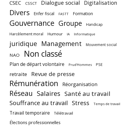
Dialogue social
Digitalisation
CSEC
CSSCT
Divers
Enfer fiscal
Formation
FASTT
Gouvernance
Groupe
Handicap
Harcèlement moral
Humour
Informatique
IA
juridique
Management
Mouvement social
Non classé
NAO
Plan de départ volontaire
PSE
Prud'Hommes
Revue de presse
retraite
Rémunération
Réorganisation
Réseau
Salaires
Santé au travail
Souffrance au travail
Stress
Temps de travail
Travail temporaire
Télétravail
Élections professionnelles