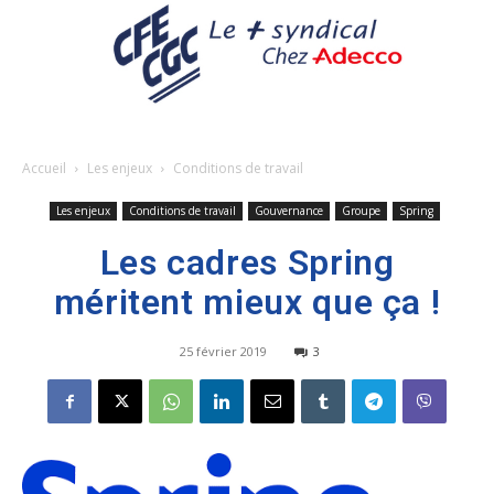
Accueil
Les enjeux
Conditions de travail
Les enjeux
Conditions de travail
Gouvernance
Groupe
Spring
Les cadres Spring
méritent mieux que ça !
25 février 2019
3