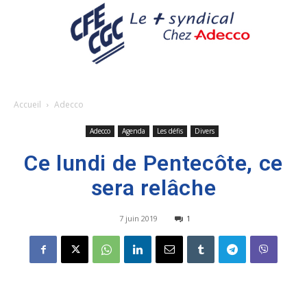
Accueil
Adecco
Adecco
Agenda
Les défis
Divers
Ce lundi de Pentecôte, ce
sera relâche
7 juin 2019
1