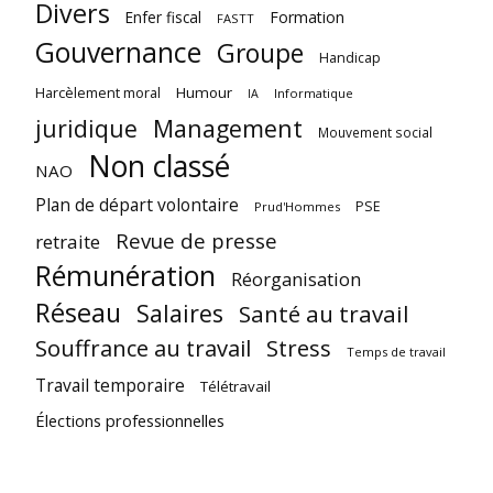
Divers
Enfer fiscal
Formation
FASTT
Gouvernance
Groupe
Handicap
Harcèlement moral
Humour
Informatique
IA
juridique
Management
Mouvement social
Non classé
NAO
Plan de départ volontaire
PSE
Prud'Hommes
Revue de presse
retraite
Rémunération
Réorganisation
Réseau
Salaires
Santé au travail
Souffrance au travail
Stress
Temps de travail
Travail temporaire
Télétravail
Élections professionnelles