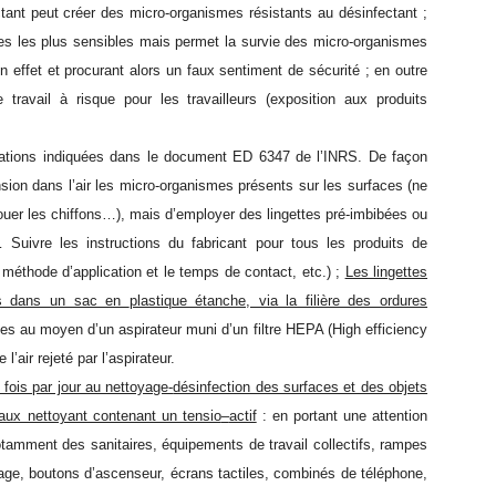
ctant peut créer des micro-organismes résistants au désinfectant ;
es les plus sensibles mais permet la survie des micro-organismes
un effet et procurant alors un faux sentiment de sécurité ; en outre
 travail à risque pour les travailleurs (exposition aux produits
isations indiquées dans le document ED
6347 de l’INRS. De façon
ension dans
l’air les micro
-organismes présents sur les surfaces (ne
uer les chiffons…), mais d’employer des lingettes pré-
imbibées ou
s…
Suivre les instructions du fabricant pour tous les produits de
a méthode d’application et le temps de contact, etc.)
;
Les lingettes
nés dans un sac en
plastique étanche, via la filière des ordures
es au moyen d’un aspirateur muni d’un filtre
HEPA (High efficiency
 l’air
rejeté par l’aspirateur.
 fois par jour au nettoyage-
désinfection des surfaces et des objets
eaux nettoyant contenant un tensio
–
actif
:
en portant une attention
tamment des sanitaires, équipements de travail collectifs, rampes
irage, boutons
d’ascenseur, écrans tactiles, combinés de téléphone,