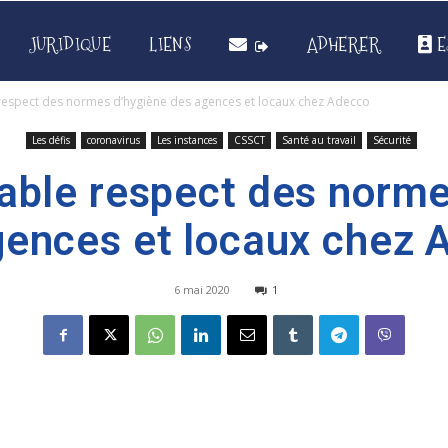
JURIDIQUE
LIENS
ADHERER
E
 respect des normes d’hygiène des agences et locaux chez Adecco
Les défis
coronavirus
Les instances
CSSCT
Santé au travail
Sécurité
sable respect des norme
gences et locaux chez 
6 mai 2020
1