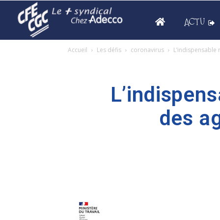
ACTU
Accueil
Les défis
coronavirus
L’indispensable
L’indispen
des a