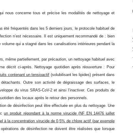
qui nous concerne tous et précise les modalités de nettoyage et
s été fréquentés dans les 5 derniers jours, le protocole habituel de
fection n’est nécessaire. Il est uniquement recommandé de : bien
 le volume qui a stagné dans les canalisations intérieures pendant la
ours, même partiellement, par précaution, un nettoyage habituel avec
mme décrit ci-après. Nettoyage quotidien après réouverture : Pour
uits contenant un tensioactif
(solubilisant les lipides) présent dans
s détachants. Outre son activité de dégraissage des surfaces, le
nveloppe du virus SRAS-CoV-2 et ainsi l’inactiver. Ces produits de
 quotidien des locaux après le retour des personnels.
ration de désinfection peut être effectuée en plus du nettoyage. Une
vec
un produit répondant à la norme virucide (NF EN 14476 juillet
l à la concentration virucide de 0,5% de chlore actif (par exemple
opérations de désinfection ne doivent être réalisées que lorsque