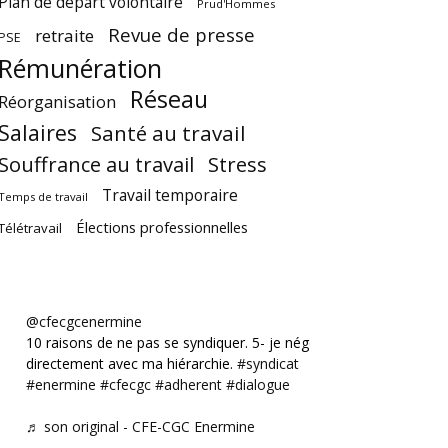
Plan de départ volontaire
Prud'Hommes
Revue de presse
retraite
PSE
Rémunération
Réseau
Réorganisation
Salaires
Santé au travail
Souffrance au travail
Stress
Travail temporaire
Temps de travail
Élections professionnelles
Télétravail
@cfecgcenermine
10 raisons de ne pas se syndiquer. 5- je négocie
directement avec ma hiérarchie.
#syndicat
#enermine
#cfecgc
#adherent
#dialogue
♬ son original - CFE-CGC Enermine