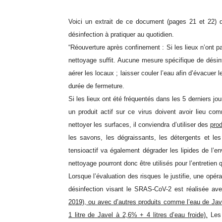
Voici un extrait de ce document (pages 21 et 22) 
désinfection à pratiquer au quotidien.
“Réouverture après confinement : Si les lieux n’ont pa
nettoyage suffit. Aucune mesure spécifique de désin
aérer les locaux ; laisser couler l’eau afin d’évacuer
durée de fermeture.
Si les lieux ont été fréquentés dans les 5 derniers j
un produit actif sur ce virus doivent avoir lieu co
nettoyer les surfaces, il conviendra d’utiliser des
prod
les savons, les dégraissants, les détergents et le
tensioactif va également dégrader les lipides de l’e
nettoyage pourront donc être utilisés pour l’entretien
Lorsque l’évaluation des risques le justifie, une opé
désinfection visant le SRAS-CoV-2 est réalisée a
2019), ou avec d’autres produits comme l’eau de Jave
1 litre de Javel à 2,6% + 4 litres d’eau froide).
Les 