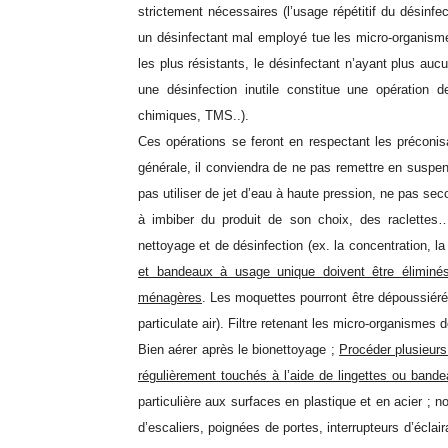
strictement nécessaires (l’usage répétitif du désinfe
un désinfectant mal employé tue les micro-organism
les plus résistants, le désinfectant n’ayant plus auc
une désinfection inutile constitue une opération de
chimiques, TMS..).
Ces opérations se feront en respectant les précon
générale, il conviendra de ne pas remettre en susp
pas utiliser de jet d’eau à haute
pression, ne pas seco
à
imbiber du produit de son choix, des raclette
nettoyage et de désinfection
(ex. la concentration, l
et bandeaux à usage unique doivent être élimi
ménagères
.
Les moquettes pourront être dépoussiéré
particulate air). Filtre retenant les micro-
organismes de
Bien aérer après le bionettoyage
;
Procéder plusieurs
régulièrement touchés à l’aide de lingettes ou band
particulière aux surfaces en plastique et en acier
;
no
d’escalie
rs, poignées de portes, interrupteurs d’écla