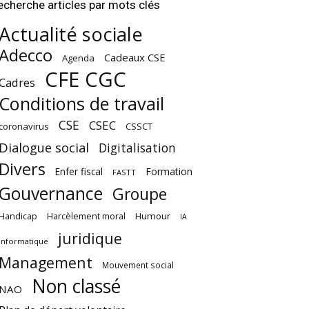
echerche articles par mots clés
Actualité sociale
Adecco
Cadeaux CSE
Agenda
CFE CGC
Cadres
Conditions de travail
CSE
CSEC
coronavirus
CSSCT
Dialogue social
Digitalisation
Divers
Enfer fiscal
Formation
FASTT
Gouvernance
Groupe
Harcèlement moral
Humour
Handicap
IA
juridique
Informatique
Management
Mouvement social
Non classé
NAO