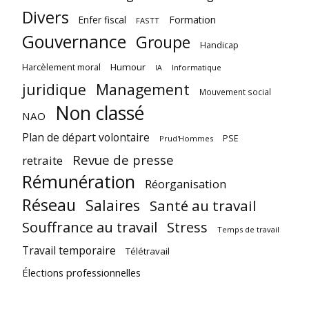
Divers
Enfer fiscal
Formation
FASTT
Gouvernance
Groupe
Handicap
Harcèlement moral
Humour
Informatique
IA
juridique
Management
Mouvement social
Non classé
NAO
Plan de départ volontaire
PSE
Prud'Hommes
Revue de presse
retraite
Rémunération
Réorganisation
Réseau
Salaires
Santé au travail
Souffrance au travail
Stress
Temps de travail
Travail temporaire
Télétravail
Élections professionnelles