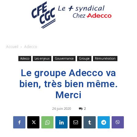
Accueil
Adecco
Adecco
Les enjeux
Gouvernance
Groupe
Rémunération
Le groupe Adecco va
bien, très bien même.
Merci
26 juin 2020
2