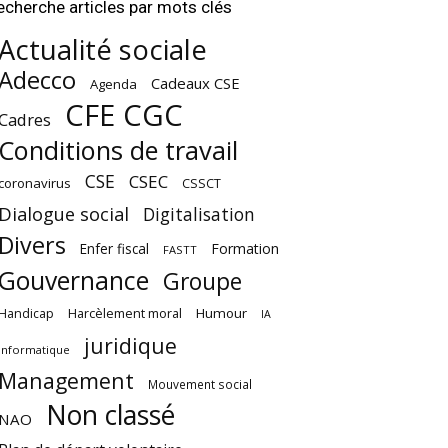
echerche articles par mots clés
Actualité sociale
Adecco
Cadeaux CSE
Agenda
CFE CGC
Cadres
Conditions de travail
CSE
CSEC
coronavirus
CSSCT
Dialogue social
Digitalisation
Divers
Enfer fiscal
Formation
FASTT
Gouvernance
Groupe
Harcèlement moral
Humour
Handicap
IA
juridique
Informatique
Management
Mouvement social
Non classé
NAO