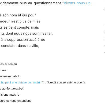
évidemment plus au questionnement “
Vivons-nous un
as son nom et qui pour
 pudeur n’est plus de mise
eprise tient compte, mais
nts dont nous nous sommes fait
t à la suppression accélérée
 constater dans sa ville,
les si l’on en
rises.
ublié en début
nticipent une baisse de l’intérim
“) : “
Crédit suisse estime que la
e au 4e trimestre
“.
visions mais le
ours et nous entendons