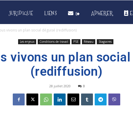
JURIDIQUE
LIENS
ADHERER
E
ous vivons un plan social déguisé (rediffusion)
Les enjeux
Conditions de travail
PSE
Réseau
Stagiaires
us vivons un plan social
(rediffusion)
28 juillet 2020
0