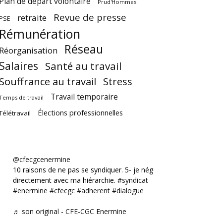
Plan de départ volontaire
Prud'Hommes
Revue de presse
retraite
PSE
Rémunération
Réseau
Réorganisation
Salaires
Santé au travail
Souffrance au travail
Stress
Travail temporaire
Temps de travail
Élections professionnelles
Télétravail
@cfecgcenermine
10 raisons de ne pas se syndiquer. 5- je négocie
directement avec ma hiérarchie.
#syndicat
#enermine
#cfecgc
#adherent
#dialogue
♬ son original - CFE-CGC Enermine