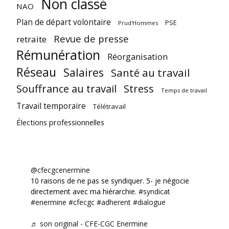
Non classé
NAO
Plan de départ volontaire
PSE
Prud'Hommes
Revue de presse
retraite
Rémunération
Réorganisation
Réseau
Salaires
Santé au travail
Souffrance au travail
Stress
Temps de travail
Travail temporaire
Télétravail
Élections professionnelles
@cfecgcenermine
10 raisons de ne pas se syndiquer. 5- je négocie
directement avec ma hiérarchie.
#syndicat
#enermine
#cfecgc
#adherent
#dialogue
♬ son original - CFE-CGC Enermine