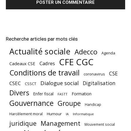
Recherche articles par mots clés
Actualité sociale
Adecco
Agenda
CFE CGC
Cadres
Cadeaux CSE
Conditions de travail
CSE
coronavirus
Dialogue social
Digitalisation
CSEC
CSSCT
Divers
Enfer fiscal
Formation
FASTT
Gouvernance
Groupe
Handicap
Harcèlement moral
Humour
Informatique
IA
juridique
Management
Mouvement social