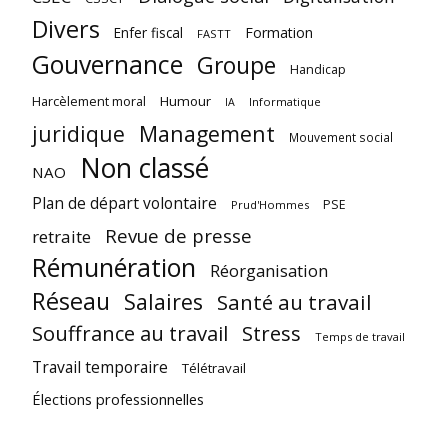
Divers
Enfer fiscal
Formation
FASTT
Gouvernance
Groupe
Handicap
Harcèlement moral
Humour
Informatique
IA
juridique
Management
Mouvement social
Non classé
NAO
Plan de départ volontaire
PSE
Prud'Hommes
Revue de presse
retraite
Rémunération
Réorganisation
Réseau
Salaires
Santé au travail
Souffrance au travail
Stress
Temps de travail
Travail temporaire
Télétravail
Élections professionnelles