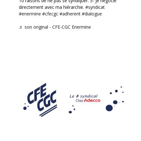
10 raisons de ne pas se syndiquer. 5- je négocie
directement avec ma hiérarchie.
#syndicat
#enermine
#cfecgc
#adherent
#dialogue
♬ son original - CFE-CGC Enermine