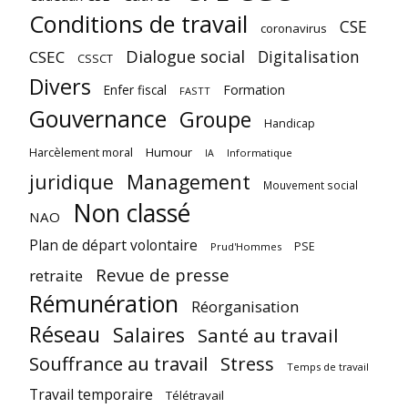
Conditions de travail
CSE
coronavirus
Dialogue social
Digitalisation
CSEC
CSSCT
Divers
Enfer fiscal
Formation
FASTT
Gouvernance
Groupe
Handicap
Harcèlement moral
Humour
Informatique
IA
juridique
Management
Mouvement social
Non classé
NAO
Plan de départ volontaire
PSE
Prud'Hommes
Revue de presse
retraite
Rémunération
Réorganisation
Réseau
Salaires
Santé au travail
Souffrance au travail
Stress
Temps de travail
Travail temporaire
Télétravail