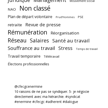
Mouvement social
Non classé
NAO
Plan de départ volontaire
PSE
Prud'Hommes
Revue de presse
retraite
Rémunération
Réorganisation
Réseau
Salaires
Santé au travail
Souffrance au travail
Stress
Temps de travail
Travail temporaire
Télétravail
Élections professionnelles
@cfecgcenermine
10 raisons de ne pas se syndiquer. 5- je négocie
directement avec ma hiérarchie.
#syndicat
#enermine
#cfecgc
#adherent
#dialogue