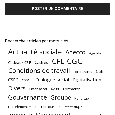
Recherche articles par mots clés
Actualité sociale
Adecco
Agenda
CFE CGC
Cadres
Cadeaux CSE
Conditions de travail
CSE
coronavirus
Dialogue social
Digitalisation
CSEC
CSSCT
Divers
Enfer fiscal
Formation
FASTT
Gouvernance
Groupe
Handicap
Harcèlement moral
Humour
Informatique
IA
juridique
Management