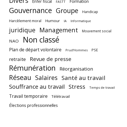
Divers
Enfer fiscal
Formation
FASTT
Gouvernance
Groupe
Handicap
Harcèlement moral
Humour
Informatique
IA
juridique
Management
Mouvement social
Non classé
NAO
Plan de départ volontaire
PSE
Prud'Hommes
Revue de presse
retraite
Rémunération
Réorganisation
Réseau
Salaires
Santé au travail
Souffrance au travail
Stress
Temps de travail
Travail temporaire
Télétravail
Élections professionnelles