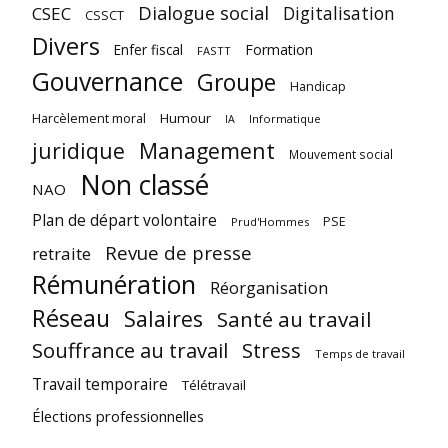
Dialogue social
Digitalisation
CSEC
CSSCT
Divers
Enfer fiscal
Formation
FASTT
Gouvernance
Groupe
Handicap
Harcèlement moral
Humour
Informatique
IA
juridique
Management
Mouvement social
Non classé
NAO
Plan de départ volontaire
PSE
Prud'Hommes
Revue de presse
retraite
Rémunération
Réorganisation
Réseau
Salaires
Santé au travail
Souffrance au travail
Stress
Temps de travail
Travail temporaire
Télétravail
Élections professionnelles