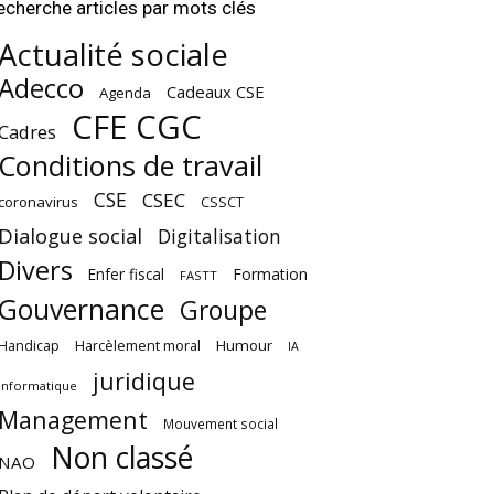
echerche articles par mots clés
Actualité sociale
Adecco
Cadeaux CSE
Agenda
CFE CGC
Cadres
Conditions de travail
CSE
CSEC
coronavirus
CSSCT
Dialogue social
Digitalisation
Divers
Enfer fiscal
Formation
FASTT
Gouvernance
Groupe
Harcèlement moral
Humour
Handicap
IA
juridique
Informatique
Management
Mouvement social
Non classé
NAO