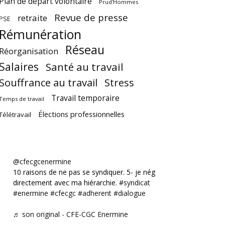
Plan de départ volontaire
Prud'Hommes
Revue de presse
retraite
PSE
Rémunération
Réseau
Réorganisation
Salaires
Santé au travail
Souffrance au travail
Stress
Travail temporaire
Temps de travail
Élections professionnelles
Télétravail
@cfecgcenermine
10 raisons de ne pas se syndiquer. 5- je négocie
directement avec ma hiérarchie.
#syndicat
#enermine
#cfecgc
#adherent
#dialogue
♬ son original - CFE-CGC Enermine