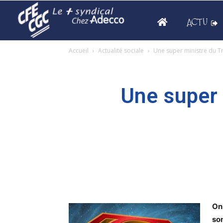
ACTU
Accueil
Actualité sociale
Une super ministre du Tra
Une super 
On
so