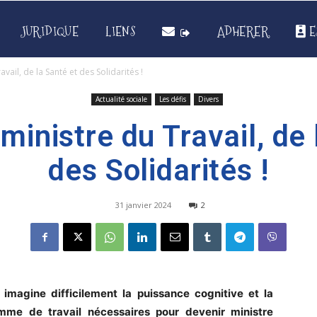
JURIDIQUE
LIENS
ADHERER
E
vail, de la Santé et des Solidarités !
Actualité sociale
Les défis
Divers
ministre du Travail, de 
des Solidarités !
31 janvier 2024
2
 imagine difficilement la puissance cognitive et la
mme de travail nécessaires pour devenir ministre