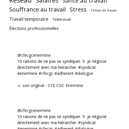
Réseau
Salaires
Santé au travail
Souffrance au travail
Stress
Temps de travail
Travail temporaire
Télétravail
Élections professionnelles
@cfecgcenermine
10 raisons de ne pas se syndiquer. 5- je négocie
directement avec ma hiérarchie.
#syndicat
#enermine
#cfecgc
#adherent
#dialogue
♬ son original - CFE-CGC Enermine
@cfecgcenermine
10 raisons de ne pas se syndiquer. 5- je négocie
directement avec ma hiérarchie.
#syndicat
#enermine
#cfecgc
#adherent
#dialogue