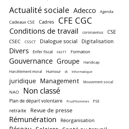
Actualité sociale
Adecco
Agenda
CFE CGC
Cadres
Cadeaux CSE
Conditions de travail
CSE
coronavirus
Dialogue social
Digitalisation
CSEC
CSSCT
Divers
Enfer fiscal
Formation
FASTT
Gouvernance
Groupe
Handicap
Harcèlement moral
Humour
Informatique
IA
juridique
Management
Mouvement social
Non classé
NAO
Plan de départ volontaire
PSE
Prud'Hommes
Revue de presse
retraite
Rémunération
Réorganisation