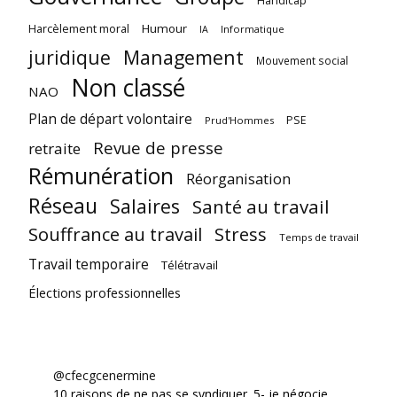
Handicap
Harcèlement moral
Humour
Informatique
IA
juridique
Management
Mouvement social
Non classé
NAO
Plan de départ volontaire
PSE
Prud'Hommes
Revue de presse
retraite
Rémunération
Réorganisation
Réseau
Salaires
Santé au travail
Souffrance au travail
Stress
Temps de travail
Travail temporaire
Télétravail
Élections professionnelles
@cfecgcenermine
10 raisons de ne pas se syndiquer. 5- je négocie