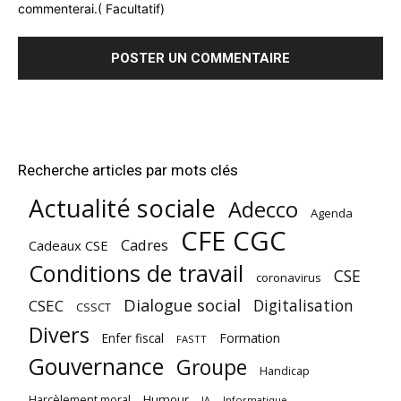
commenterai.( Facultatif)
Recherche articles par mots clés
Actualité sociale
Adecco
Agenda
CFE CGC
Cadres
Cadeaux CSE
Conditions de travail
CSE
coronavirus
Dialogue social
Digitalisation
CSEC
CSSCT
Divers
Enfer fiscal
Formation
FASTT
Gouvernance
Groupe
Handicap
Harcèlement moral
Humour
Informatique
IA