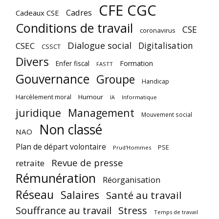
CFE CGC
Cadres
Cadeaux CSE
Conditions de travail
CSE
coronavirus
Dialogue social
Digitalisation
CSEC
CSSCT
Divers
Enfer fiscal
Formation
FASTT
Gouvernance
Groupe
Handicap
Harcèlement moral
Humour
Informatique
IA
juridique
Management
Mouvement social
Non classé
NAO
Plan de départ volontaire
PSE
Prud'Hommes
Revue de presse
retraite
Rémunération
Réorganisation
Réseau
Salaires
Santé au travail
Souffrance au travail
Stress
Temps de travail