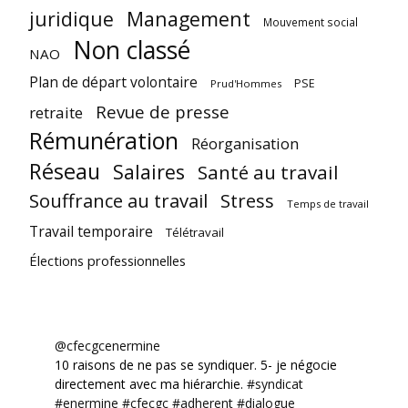
juridique
Management
Mouvement social
Non classé
NAO
Plan de départ volontaire
PSE
Prud'Hommes
Revue de presse
retraite
Rémunération
Réorganisation
Réseau
Salaires
Santé au travail
Souffrance au travail
Stress
Temps de travail
Travail temporaire
Télétravail
Élections professionnelles
@cfecgcenermine
10 raisons de ne pas se syndiquer. 5- je négocie
directement avec ma hiérarchie.
#syndicat
#enermine
#cfecgc
#adherent
#dialogue