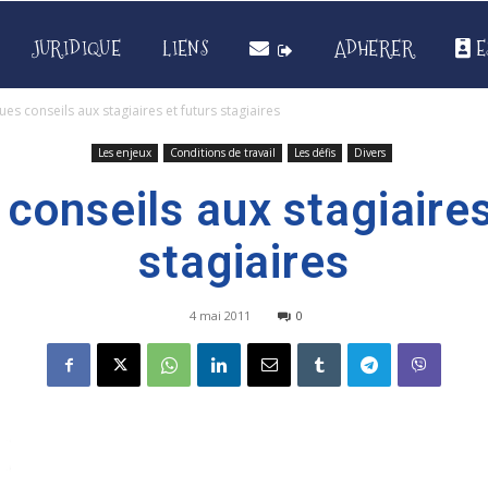
JURIDIQUE
LIENS
ADHERER
E
es conseils aux stagiaires et futurs stagiaires
Les enjeux
Conditions de travail
Les défis
Divers
conseils aux stagiaires
stagiaires
4 mai 2011
0