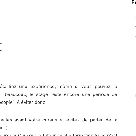
R
tailliez une expérience, même si vous pouvez le
ur beaucoup, le stage reste encore une période de
copie”. A éviter donc !
lles avant votre cursus et évitez de parler de la
ûr…)
rquoi Qui sera le tuteur Quelle formation Si ce n’est