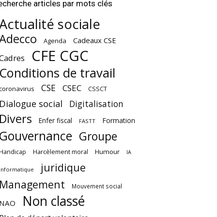
echerche articles par mots clés
Actualité sociale
Adecco
Cadeaux CSE
Agenda
CFE CGC
Cadres
Conditions de travail
CSE
CSEC
coronavirus
CSSCT
Dialogue social
Digitalisation
Divers
Enfer fiscal
Formation
FASTT
Gouvernance
Groupe
Harcèlement moral
Humour
Handicap
IA
juridique
Informatique
Management
Mouvement social
Non classé
NAO