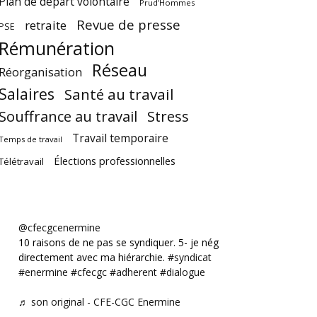
Plan de départ volontaire
Prud'Hommes
Revue de presse
retraite
PSE
Rémunération
Réseau
Réorganisation
Salaires
Santé au travail
Souffrance au travail
Stress
Travail temporaire
Temps de travail
Élections professionnelles
Télétravail
@cfecgcenermine
10 raisons de ne pas se syndiquer. 5- je négocie
directement avec ma hiérarchie.
#syndicat
#enermine
#cfecgc
#adherent
#dialogue
♬ son original - CFE-CGC Enermine