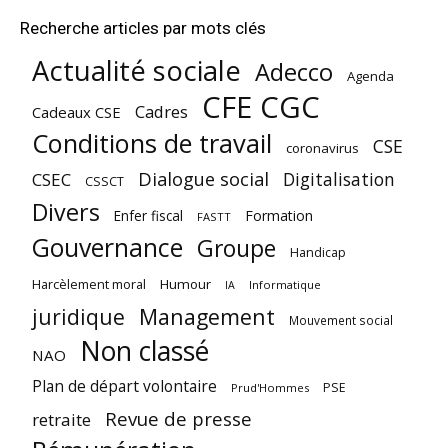
Recherche articles par mots clés
Actualité sociale
Adecco
Agenda
CFE CGC
Cadres
Cadeaux CSE
Conditions de travail
CSE
coronavirus
Dialogue social
Digitalisation
CSEC
CSSCT
Divers
Enfer fiscal
Formation
FASTT
Gouvernance
Groupe
Handicap
Harcèlement moral
Humour
Informatique
IA
juridique
Management
Mouvement social
Non classé
NAO
Plan de départ volontaire
PSE
Prud'Hommes
Revue de presse
retraite