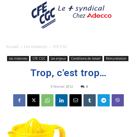
Accueil
Les instances
CFE CGC
Les instances
CFE CGC
Les enjeux
Conditions de travail
Rémunération
Trop, c’est trop…
9 février 2012
4