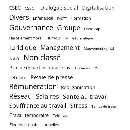
Dialogue social
Digitalisation
CSEC
CSSCT
Divers
Enfer fiscal
Formation
FASTT
Gouvernance
Groupe
Handicap
Harcèlement moral
Humour
Informatique
IA
juridique
Management
Mouvement social
Non classé
NAO
Plan de départ volontaire
PSE
Prud'Hommes
Revue de presse
retraite
Rémunération
Réorganisation
Réseau
Salaires
Santé au travail
Souffrance au travail
Stress
Temps de travail
Travail temporaire
Télétravail
Élections professionnelles