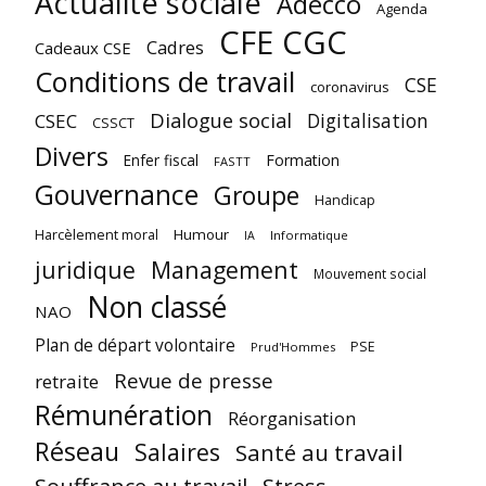
Actualité sociale
Adecco
Agenda
CFE CGC
Cadres
Cadeaux CSE
Conditions de travail
CSE
coronavirus
Dialogue social
Digitalisation
CSEC
CSSCT
Divers
Enfer fiscal
Formation
FASTT
Gouvernance
Groupe
Handicap
Harcèlement moral
Humour
Informatique
IA
juridique
Management
Mouvement social
Non classé
NAO
Plan de départ volontaire
PSE
Prud'Hommes
Revue de presse
retraite
Rémunération
Réorganisation
Réseau
Salaires
Santé au travail