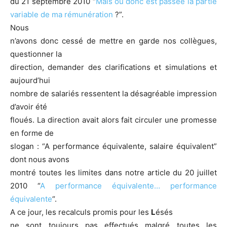
du 21 septembre 2010 “
Mais où donc est passée la partie
variable de ma rémunération
?”.
Nous
n’avons donc cessé de mettre en garde nos collègues,
questionner la
direction, demander des clarifications et simulations et
aujourd’hui
nombre de salariés ressentent la désagréable impression
d’avoir été
floués. La direction avait alors fait circuler une promesse
en forme de
slogan : “A performance équivalente, salaire équivalent”
dont nous avons
montré toutes les limites dans notre article du 20 juillet
2010 “
A performance équivalente… performance
équivalente
“.
A ce jour, les recalculs promis pour les
L
ésés
ne sont toujours pas effectués malgré toutes les