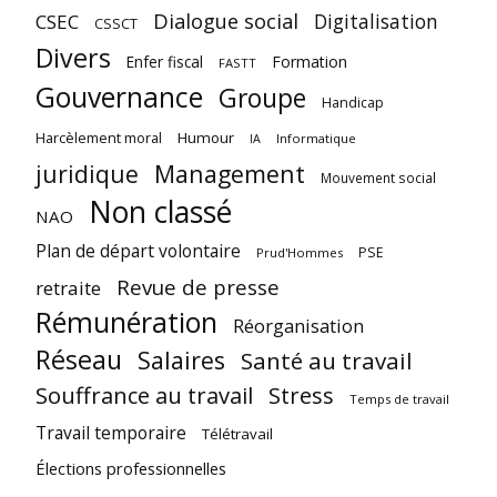
Dialogue social
Digitalisation
CSEC
CSSCT
Divers
Enfer fiscal
Formation
FASTT
Gouvernance
Groupe
Handicap
Harcèlement moral
Humour
Informatique
IA
juridique
Management
Mouvement social
Non classé
NAO
Plan de départ volontaire
PSE
Prud'Hommes
Revue de presse
retraite
Rémunération
Réorganisation
Réseau
Salaires
Santé au travail
Souffrance au travail
Stress
Temps de travail
Travail temporaire
Télétravail
Élections professionnelles