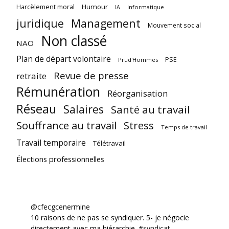
Harcèlement moral
Humour
Informatique
IA
juridique
Management
Mouvement social
Non classé
NAO
Plan de départ volontaire
PSE
Prud'Hommes
Revue de presse
retraite
Rémunération
Réorganisation
Réseau
Salaires
Santé au travail
Souffrance au travail
Stress
Temps de travail
Travail temporaire
Télétravail
Élections professionnelles
@cfecgcenermine
10 raisons de ne pas se syndiquer. 5- je négocie
directement avec ma hiérarchie.
#syndicat