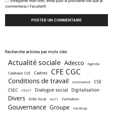
Enregistrer mon nom, email pour la prochaine fois que je
commenterai.( Facultatif)
Recherche articles par mots clés
Actualité sociale
Adecco
Agenda
CFE CGC
Cadres
Cadeaux CSE
Conditions de travail
CSE
coronavirus
Dialogue social
Digitalisation
CSEC
CSSCT
Divers
Enfer fiscal
Formation
FASTT
Gouvernance
Groupe
Handicap