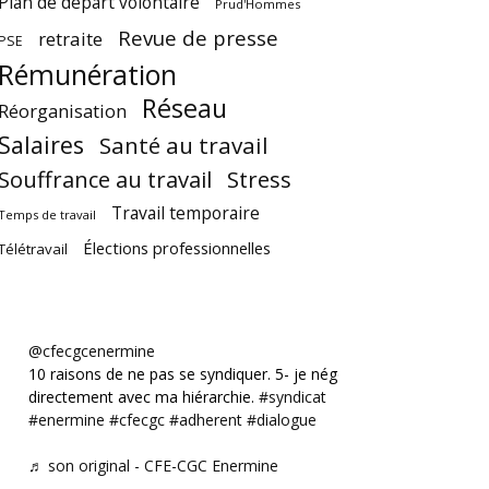
Plan de départ volontaire
Prud'Hommes
Revue de presse
retraite
PSE
Rémunération
Réseau
Réorganisation
Salaires
Santé au travail
Souffrance au travail
Stress
Travail temporaire
Temps de travail
Élections professionnelles
Télétravail
@cfecgcenermine
10 raisons de ne pas se syndiquer. 5- je négocie
directement avec ma hiérarchie.
#syndicat
#enermine
#cfecgc
#adherent
#dialogue
♬ son original - CFE-CGC Enermine