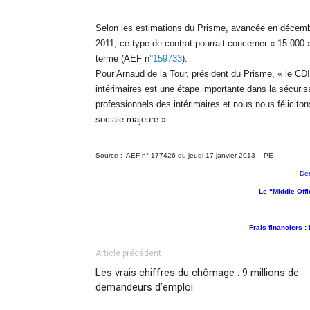
Selon les estimations du Prisme, avancée en décem
2011, ce type de contrat pourrait concerner « 15 00
terme (AEF n°
159733
).
Pour Arnaud de la Tour, président du Prisme, « le CDI
intérimaires est une étape importante dans la sécuris
professionnels des intérimaires et nous nous félicito
sociale majeure ».
Source :
AEF n° 177426 du jeudi 17 janvier 2013 – PE
De
Le
“Middle Off
Frais financier
s :
Article précédent
Les vrais chiffres du chômage : 9 millions de
demandeurs d’emploi