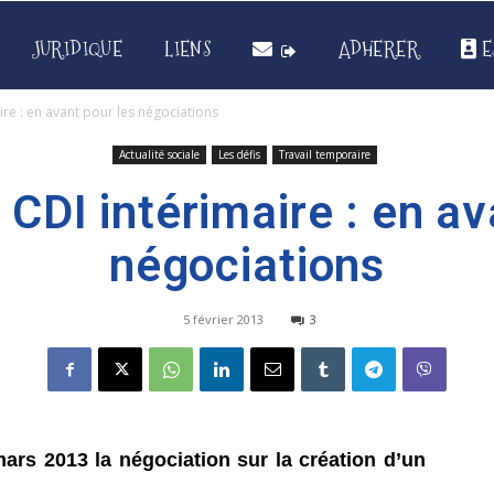
JURIDIQUE
LIENS
ADHERER
E
ire : en avant pour les négociations
Actualité sociale
Les défis
Travail temporaire
 CDI intérimaire : en av
négociations
5 février 2013
3
ars 2013 la négociation sur la création d’un