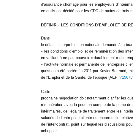
d’assurance chômage pour les employeurs d’intérimai
ce qu’ils ont décidé pour les CDD de moins de trois m
DÉFINIR « LES CONDITIONS D’EMPLOI ET DE R
Dans
le détail, l’interprofession nationale demande à la bra
« les conditions d’emploi et de rémunération des inté
en veillant à ne pas pourvoir « durablement » des emp
« l’activité normale et permanente de l’entreprise clie
question a été portée fin 2011 par Xavier Bertrand, mi
de l’Emploi et de la Santé, de l’époque (AEF n°
15875
Cette
prochaine négociation doit notamment clarifier les qu
rémunération avec la prise en compte de la prime de 
intérimaires, de l’égalité de traitement entre les intéri
salariés de l’entreprise cliente ou encore celle relati
de l’inter-contrat, point sur lequel les discussions pou
achopper.