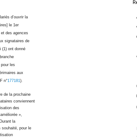
R
riés d’ouvrir la
ires] le 1er
im et des agences
ux signataires de
i (1) ont donné
 branche
 pour les
térimaires aux
EF n°
177181
).
e de la prochaine
nataires conviennent
isation des
 améliorée »,
 Durant la
 souhaité, pour le
tisation