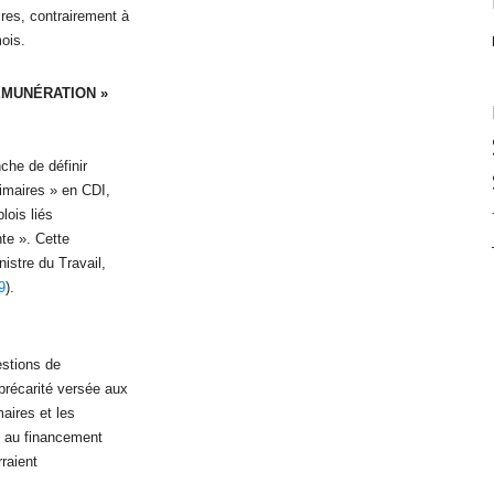
res, contrairement à
ois.
ÉMUNÉRATION »
nche de définir
rimaires » en CDI,
lois liés
nte ». Cette
nistre du Travail,
9
).
estions de
précarité versée aux
maires et les
ve au financement
rraient