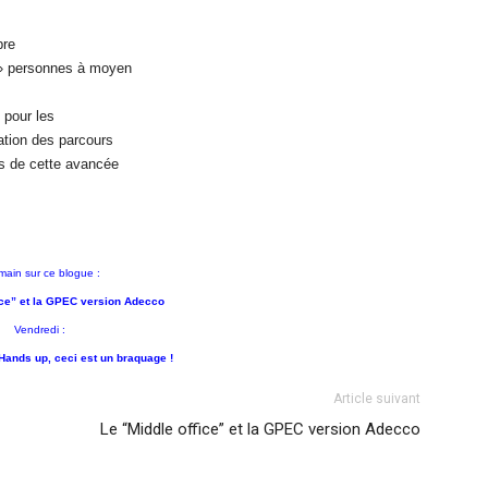
bre
0 » personnes à moyen
 pour les
ation des parcours
ns de cette avancée
main sur
ce blogue :
ice”
et
la GPEC version Adecco
Vendredi :
 Hands up, ceci est un braquage !
Article suivant
Le “Middle office” et la GPEC version Adecco