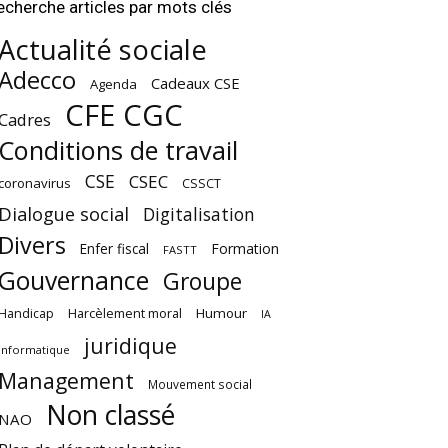
echerche articles par mots clés
Actualité sociale
Adecco
Cadeaux CSE
Agenda
CFE CGC
Cadres
Conditions de travail
CSE
CSEC
coronavirus
CSSCT
Dialogue social
Digitalisation
Divers
Enfer fiscal
Formation
FASTT
Gouvernance
Groupe
Harcèlement moral
Humour
Handicap
IA
juridique
Informatique
Management
Mouvement social
Non classé
NAO